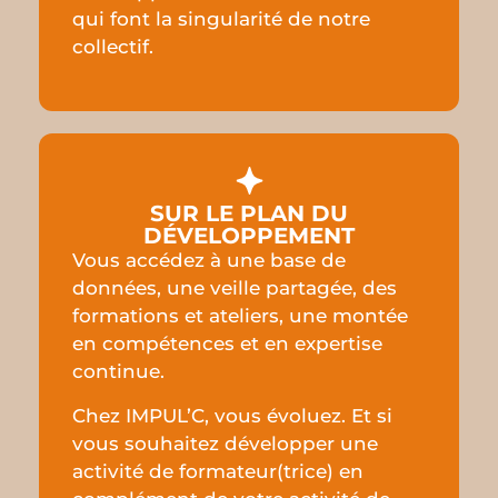
qui font la singularité de notre
collectif.
SUR LE PLAN DU
DÉVELOPPEMENT
Vous accédez à une base de
données, une veille partagée, des
formations et ateliers, une montée
en compétences et en expertise
continue.
Chez IMPUL’C, vous évoluez. Et si
vous souhaitez développer une
activité de formateur(trice) en