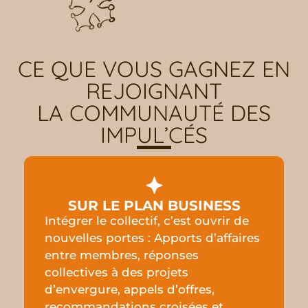
CE QUE VOUS GAGNEZ EN
REJOIGNANT
LA COMMUNAUTÉ DES
IMPUL’CÉS
SUR LE PLAN BUSINESS
Intégrer le collectif, c’est ouvrir de
nouvelles portes : Apports d’affaires
entre membres, réponses
collectives à des projets
d’envergure, appels d’offres,
recommandations croisées et