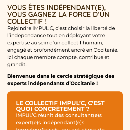
VOUS ÊTES INDÉPENDANT(E),
VOUS GAGNEZ LA FORCE D’UN
COLLECTIF !
Rejoindre IMPUL’C, c’est choisir la liberté de
l’indépendance tout en déployant votre
expertise au sein d’un collectif humain,
engagé et profondément ancré en Occitanie.
Ici chaque membre compte, contribue et
grandit.
Bienvenue dans le cercle stratégique des
experts indépendants d’Occitanie !
LE COLLECTIF IMPUL’C, C’EST
QUOI CONCRÈTEMENT ?
IMPUL’C réunit des consultant(e)s
expert(e)s indépendant(e)s,
formateur(trice)s, qui ont choisi de